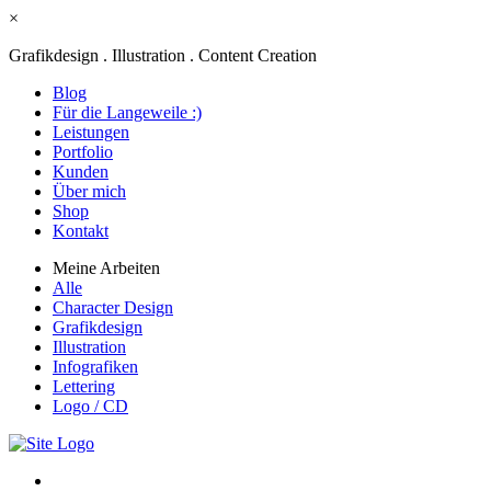
×
Grafikdesign . Illustration . Content Creation
Blog
Für die Langeweile :)
Leistungen
Portfolio
Kunden
Über mich
Shop
Kontakt
Meine Arbeiten
Alle
Character Design
Grafikdesign
Illustration
Infografiken
Lettering
Logo / CD