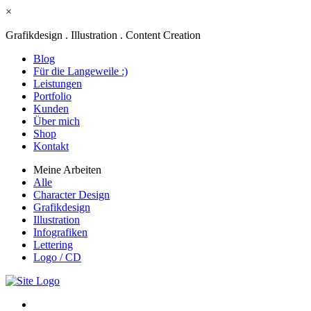
×
Grafikdesign . Illustration . Content Creation
Blog
Für die Langeweile :)
Leistungen
Portfolio
Kunden
Über mich
Shop
Kontakt
Meine Arbeiten
Alle
Character Design
Grafikdesign
Illustration
Infografiken
Lettering
Logo / CD