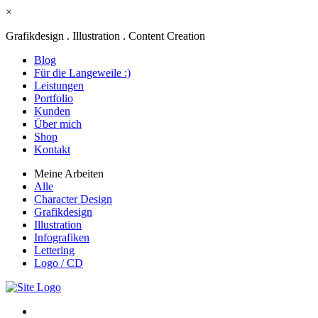
×
Grafikdesign . Illustration . Content Creation
Blog
Für die Langeweile :)
Leistungen
Portfolio
Kunden
Über mich
Shop
Kontakt
Meine Arbeiten
Alle
Character Design
Grafikdesign
Illustration
Infografiken
Lettering
Logo / CD