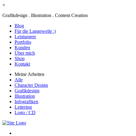
×
Grafikdesign . Illustration . Content Creation
Blog
Für die Langeweile :)
Leistungen
Portfolio
Kunden
Über mich
Shop
Kontakt
Meine Arbeiten
Alle
Character Design
Grafikdesign
Illustration
Infografiken
Lettering
Logo / CD