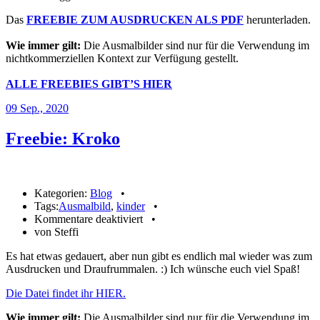
Das
FREEBIE ZUM AUSDRUCKEN ALS PDF
herunterladen.
Wie immer gilt:
Die Ausmalbilder sind nur für die Verwendung im
nichtkommerziellen Kontext zur Verfügung gestellt.
ALLE FREEBIES GIBT’S HIER
09
Sep., 2020
Freebie: Kroko
Kategorien:
Blog
•
Tags:
Ausmalbild
,
kinder
•
für
Kommentare deaktiviert
•
Freebie:
von Steffi
Kroko
Es hat etwas gedauert, aber nun gibt es endlich mal wieder was zum
Ausdrucken und Draufrummalen. :) Ich wünsche euch viel Spaß!
Die Datei findet ihr HIER.
Wie immer gilt:
Die Ausmalbilder sind nur für die Verwendung im