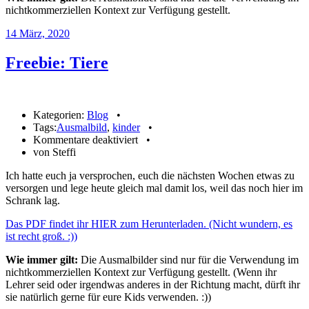
nichtkommerziellen Kontext zur Verfügung gestellt.
14
März, 2020
Freebie: Tiere
Kategorien:
Blog
•
Tags:
Ausmalbild
,
kinder
•
für
Kommentare deaktiviert
•
Freebie:
von Steffi
Tiere
Ich hatte euch ja versprochen, euch die nächsten Wochen etwas zu
versorgen und lege heute gleich mal damit los, weil das noch hier im
Schrank lag.
Das PDF findet ihr HIER zum Herunterladen. (Nicht wundern, es
ist recht groß. :))
Wie immer gilt:
Die Ausmalbilder sind nur für die Verwendung im
nichtkommerziellen Kontext zur Verfügung gestellt. (Wenn ihr
Lehrer seid oder irgendwas anderes in der Richtung macht, dürft ihr
sie natürlich gerne für eure Kids verwenden. :))