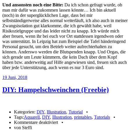
Und ansonsten noch eine Bitte:
Da ich schon gefragt wurde, ob
man mir dafür was zukommen lassen könnte… Ich bin aktuell
(noch) in der superglücklichen Lage, dass bei mir
selbstständigerweise alles normal weiterläuft, ich also auch in meiner
Zwangsisolation gut klarkomme, die ich gewählt habe, weil
Risikozielgruppe und das leider nicht zu knapp. Ich würde mich
aber freuen, wenn ihr bei euch vor Ort stattdessen irgendwen oder
was unterstützt. In Leipzig hat zum Beispiel die Tafel händeringend
Personal gesucht, um den Betrieb weiter aufrechterhalten zu
können. Anderswo werden die Blutspenden knapp. Und Orgas, die
sich gerade um Leute kümmern, die kein Dach über dem Kopf
haben bzw. anderweitig auf Hilfe angewiesen sind, freuen sich auch
über jede Unterstützung, auch wenn es nur 3 Euro sind.
19
Juni, 2018
DIY: Hampelschweinchen (Freebie)
Kategorien:
DIY
,
Illustration
,
Tutorial
•
Tags:
Aquarell
,
DIY
,
Illustration
,
printables
,
Tutorials
•
für
Kommentare deaktiviert
•
DIY:
von Steffi