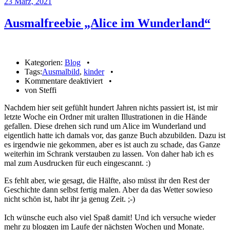
23
März, 2021
Ausmalfreebie „Alice im Wunderland“
Kategorien:
Blog
•
Tags:
Ausmalbild
,
kinder
•
für
Kommentare deaktiviert
•
Ausmalfreebie
von Steffi
„Alice
Nachdem hier seit gefühlt hundert Jahren nichts passiert ist, ist mir
im
letzte Woche ein Ordner mit uralten Illustrationen in die Hände
Wunderland“
gefallen. Diese drehen sich rund um Alice im Wunderland und
eigentlich hatte ich damals vor, das ganze Buch abzubilden. Dazu ist
es irgendwie nie gekommen, aber es ist auch zu schade, das Ganze
weiterhin im Schrank verstauben zu lassen. Von daher hab ich es
mal zum Ausdrucken für euch eingescannt. :)
Es fehlt aber, wie gesagt, die Hälfte, also müsst ihr den Rest der
Geschichte dann selbst fertig malen. Aber da das Wetter sowieso
nicht schön ist, habt ihr ja genug Zeit. ;-)
Ich wünsche euch also viel Spaß damit! Und ich versuche wieder
mehr zu bloggen im Laufe der nächsten Wochen und Monate.