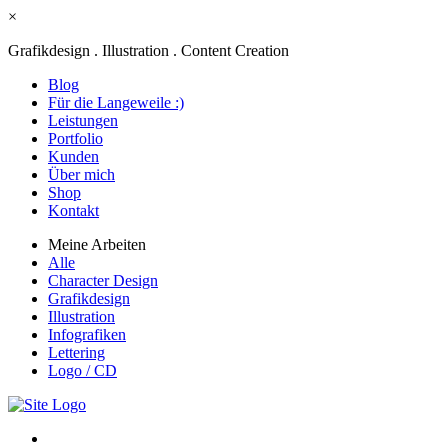
×
Grafikdesign . Illustration . Content Creation
Blog
Für die Langeweile :)
Leistungen
Portfolio
Kunden
Über mich
Shop
Kontakt
Meine Arbeiten
Alle
Character Design
Grafikdesign
Illustration
Infografiken
Lettering
Logo / CD