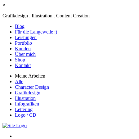
×
Grafikdesign . Illustration . Content Creation
Blog
Für die Langeweile :)
Leistungen
Portfolio
Kunden
Über mich
Shop
Kontakt
Meine Arbeiten
Alle
Character Design
Grafikdesign
Illustration
Infografiken
Lettering
Logo / CD