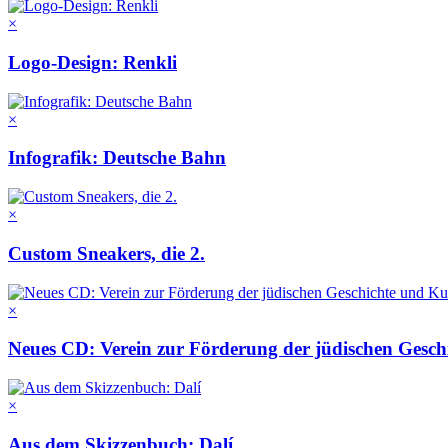
×
Logo-Design: Renkli
×
Infografik: Deutsche Bahn
×
Custom Sneakers, die 2.
×
Neues CD: Verein zur Förderung der jüdischen Gesch
×
Aus dem Skizzenbuch: Dalí