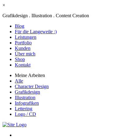
×
Grafikdesign . Illustration . Content Creation
Blog
Für die Langeweile :)
Leistungen
Portfolio
Kunden
Über mich
Shop
Kontakt
Meine Arbeiten
Alle
Character Design
Grafikdesign
Illustration
Infografiken
Lettering
Logo / CD