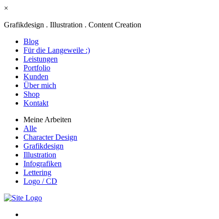
×
Grafikdesign . Illustration . Content Creation
Blog
Für die Langeweile :)
Leistungen
Portfolio
Kunden
Über mich
Shop
Kontakt
Meine Arbeiten
Alle
Character Design
Grafikdesign
Illustration
Infografiken
Lettering
Logo / CD