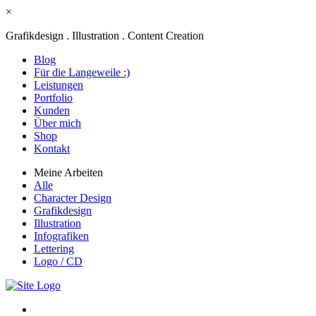
×
Grafikdesign . Illustration . Content Creation
Blog
Für die Langeweile :)
Leistungen
Portfolio
Kunden
Über mich
Shop
Kontakt
Meine Arbeiten
Alle
Character Design
Grafikdesign
Illustration
Infografiken
Lettering
Logo / CD