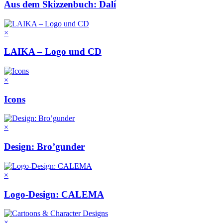
Aus dem Skizzenbuch: Dalí
×
LAIKA – Logo und CD
×
Icons
×
Design: Bro’gunder
×
Logo-Design: CALEMA
×